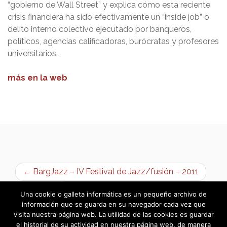
“gobierno de Wall Street” y explica cómo esta reciente
crisis financiera ha sido efectivamente un “inside job” o
delito interno colectivo ejecutado por banqueros,
políticos, agencias calificadoras, burócratas y profesores
universitarios.
más en la web
← BargJazz – IV Festival de Jazz/fusión – 2011
Programación otoño-invierno 2011 →
Una cookie o galleta informática es un pequeño archivo de
información que se guarda en su navegador cada vez que
visita nuestra página web. La utilidad de las cookies es guardar
el historial de su actividad en nuestra página web, de manera