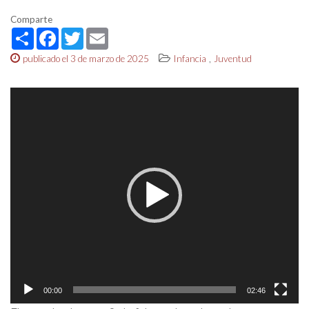
Comparte
Share
Facebook
Twitter
Email
,
publicado el 3 de marzo de 2025
Infancia
Juventud
Reproductor
de
vídeo
00:00
02:46