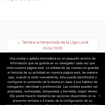
← Termina la temporada de la Liga Local
2024/2025
Actividades Deportivas 2025/2026 →
Una cookie o galleta informática es un pequeño archivo de
información que se guarda en su navegador cada vez que
visita nuestra página web. La utilidad de las cookies es guardar
el historial de su actividad en nuestra página web, de manera
que, cuando la visite nuevamente, ésta pueda identificarle y
configurar el contenido de la misma en base a sus hábitos de
navegación, identidad y preferencias. Las cookies pueden ser
aceptadas, rechazadas, bloqueadas y borradas, según desee.
Ello podrá hacerlo mediante las opciones disponibles en la
presente ventana o a través de la configuración de su