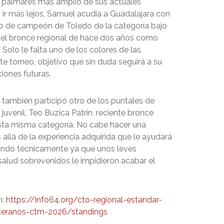
 palmarés más amplio de sus actuales
n ir más lejos, Samuel acudía a Guadalajara con
ulo de campeón de Toledo de la categoría bajo
n el bronce regional de hace dos años como
 Solo le falta uno de los colores de las
e torneo, objetivo que sin duda seguirá a su
iones futuras.
 también participó otro de los puntales de
juvenil, Teo Buzica Patrin, reciente bronce
esta misma categoría. No cabe hacer una
allá de la experiencia adquirida que le ayudará
ando técnicamente ya que unos leves
alud sobrevenidos le impidieron acabar el
n:
https://info64.org/cto-regional-estandar-
teranos-ctm-2026/standings