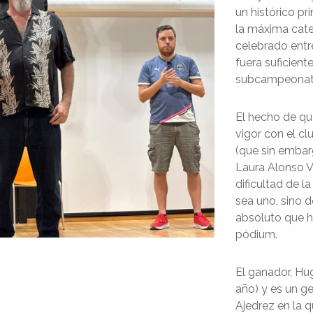
un histórico p
la máxima categ
celebrado entre
fuera suficient
subcampeonato
El hecho de qu
vigor con el c
(que sin embar
Laura Alonso V
dificultad de l
sea uno, sino 
absoluto que h
pódium.
El ganador, Hug
año) y es un g
Ajedrez en la q