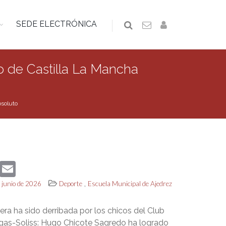
SEDE ELECTRÓNICA
 de Castilla La Mancha
bsoluto
book
Twitter
Email
,
e junio de 2026
Deporte
Escuela Municipal de Ajedrez
ra ha sido derribada por los chicos del Club
gas-Soliss: Hugo Chicote Sagredo ha logrado