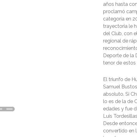
años hasta con
proclamó camp
categoría en 2
trayectoria le 
del Club, con 
regional de rá
reconocimiento
Deporte de la D
tenor de estos 
El triunfo de H
Samuel Bustos 
absoluto. Si C
lo es de la de O
edades y fue de
Luis Tordesilla
Desde entonce
convertido en 