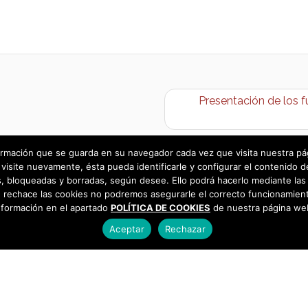
Presentación de los fu
rmación que se guarda en su navegador cada vez que visita nuestra págin
visite nuevamente, ésta pueda identificarle y configurar el contenido d
 bloqueadas y borradas, según desee. Ello podrá hacerlo mediante las 
 rechace las cookies no podremos asegurarle el correcto funcionamient
nformación en el apartado
POLÍTICA DE COOKIES
de nuestra página we
Aceptar
Rechazar
as
925 493 242