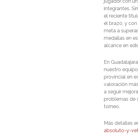
jugador con un
integrantes. Si
el reciente tít
el brazo, y co
meta a superar.
medallas en est
alcance en edic
En Guadalajara
nuestro equipo 
provincial en 
valoración más 
a seguir mejor
problemas de s
torneo.
Más detalles e
absoluto-y-ve