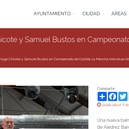
AYUNTAMIENTO
CIUDAD
ÁREAS
hicote y Samuel Bustos en Campeonato
 Hugo Chicote y Samuel Bustos en Campeonato de Castilla La Mancha Individual A
Comparte
Share
Face
publicado el 9 d
Una nueva barre
de Ajedrez Bar