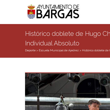
Histórico doblete de Hugo C
Individual Absoluto
Deporte
>
Escuela Municipal de Ajedrez
>
Histórico doblete de