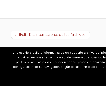
← ¡Feliz Día Internacional de los Archivos!
Una cookie o galleta informática es un pequeño archivo de info
actividad en nuestra página web, de manera que, cuando la 
preferencias. Las cookies pueden ser aceptadas, rechazadas,
configuración de su navegador, según el caso. En caso de que
i
AYUNTAMIENTO DE BARGAS
Plaza de la Constitución, 1 - 45593 Barg