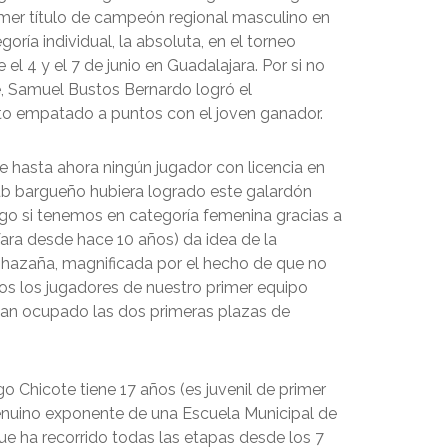
rimer título de campeón regional masculino en
oría individual, la absoluta, en el torneo
 el 4 y el 7 de junio en Guadalajara. Por si no
e, Samuel Bustos Bernardo logró el
 empatado a puntos con el joven ganador.
e hasta ahora ningún jugador con licencia en
lub bargueño hubiera logrado este galardón
go si tenemos en categoría femenina gracias a
ara desde hace 10 años) da idea de la
a hazaña, magnificada por el hecho de que no
dos los jugadores de nuestro primer equipo
an ocupado las dos primeras plazas de
o Chicote tiene 17 años (es juvenil de primer
enuino exponente de una Escuela Municipal de
ue ha recorrido todas las etapas desde los 7