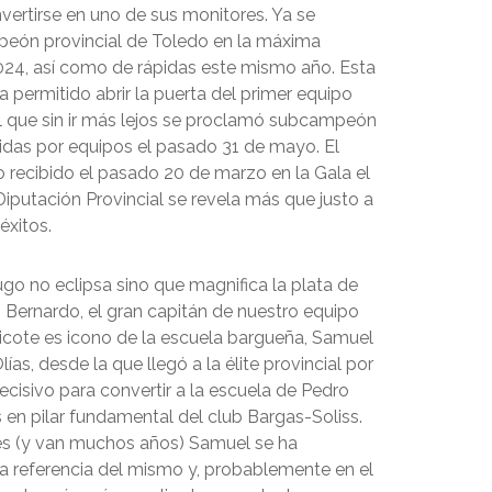
vertirse en uno de sus monitores. Ya se
eón provincial de Toledo en la máxima
024, así como de rápidas este mismo año. Esta
ha permitido abrir la puerta del primer equipo
el que sin ir más lejos se proclamó subcampeón
pidas por equipos el pasado 31 de mayo. El
 recibido el pasado 20 de marzo en la Gala el
iputación Provincial se revela más que justo a
éxitos.
ugo no eclipsa sino que magnifica la plata de
Bernardo, el gran capitán de nuestro equipo
hicote es icono de la escuela bargueña, Samuel
lías, desde la que llegó a la élite provincial por
cisivo para convertir a la escuela de Pedro
s en pilar fundamental del club Bargas-Soliss.
s (y van muchos años) Samuel se ha
la referencia del mismo y, probablemente en el