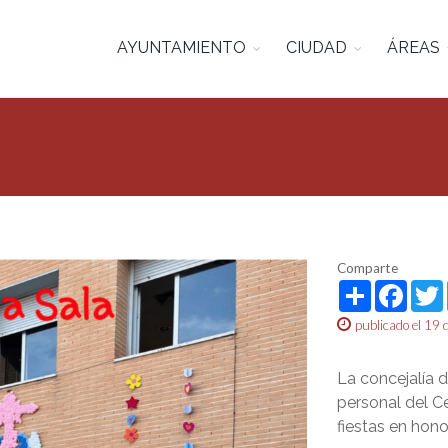
AYUNTAMIENTO
CIUDAD
ÁREAS
Comparte
Share
Face
publicado el 19
La concejalía d
personal del Ce
fiestas en hono