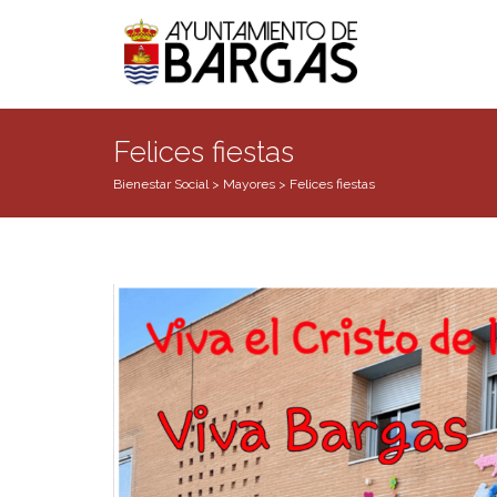
Felices fiestas
Bienestar Social
>
Mayores
>
Felices fiestas