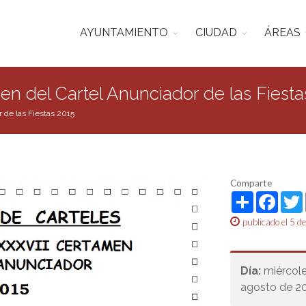
AYUNTAMIENTO
CIUDAD
ÁREAS
en del Cartel Anunciador de las Fiesta
 de las Fiestas 2015
Comparte
Share
Face
publicado el 5 d
Día:
miércole
agosto de 2