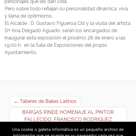
personajes que les dan vida.
Pero sobre todo reflejan su personalidad dinámica, viva
y llena de optimismo.
El Alcalde , D. Gustavo Figueroa Cid y la viuda del artista
Dª Ana Delgado Aguado, serán los encargados de
inaugurar esta exposición el próximo 28 de enero a las
19:00 h. en la Sala de Exposiciones del propio
Ayuntamiento.
← Talleres de Bailes Latinos
BARGAS RINDE HOMENAJE AL PINTOR
FALLECIDO, FRANCISCO RODRIGUEZ
ANDRADE →
Una cookie o galleta informática es un pequeño archivo de
información que se guarda en su navegador cada vez que