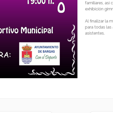
familiares, así 
exhibición gimn
Al finalizar la
para todas las 
asistentes.