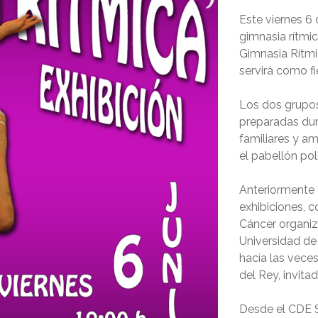
Este viernes 6 
gimnasia rítmi
Gimnasia Rítm
servirá como fi
Los dos grupos
preparadas dur
familiares y a
el pabellón pol
Anteriormente 
exhibiciones, 
Cáncer organiz
Universidad de 
hacía las veces
del Rey, invita
Desde el CDE S