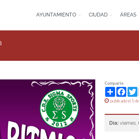
AYUNTAMIENTO
CIUDAD
ÁREAS
a
Comparte
Share
Face
publicado el 5 d
Día:
viernes,