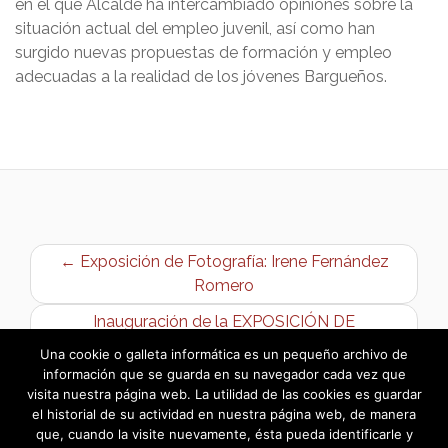
en el que Alcalde ha intercambiado opiniones sobre la
situación actual del empleo juvenil, así como han
surgido nuevas propuestas de formación y empleo
adecuadas a la realidad de los jóvenes Bargueños.
← Exposición de Fotografía: Irene Fernández
Romero
Inauguración de la EXPOSICIÓN DE
FOTOGRAFÍA de Irene Fernández Romero →
Una cookie o galleta informática es un pequeño archivo de
información que se guarda en su navegador cada vez que
visita nuestra página web. La utilidad de las cookies es guardar
el historial de su actividad en nuestra página web, de manera
que, cuando la visite nuevamente, ésta pueda identificarle y