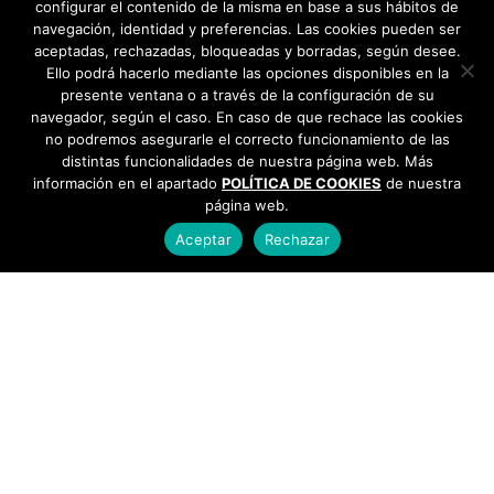
configurar el contenido de la misma en base a sus hábitos de
navegación, identidad y preferencias. Las cookies pueden ser
aceptadas, rechazadas, bloqueadas y borradas, según desee.
Ello podrá hacerlo mediante las opciones disponibles en la
presente ventana o a través de la configuración de su
navegador, según el caso. En caso de que rechace las cookies
no podremos asegurarle el correcto funcionamiento de las
distintas funcionalidades de nuestra página web. Más
información en el apartado
POLÍTICA DE COOKIES
de nuestra
página web.
Aceptar
Rechazar
AYUNTAMIENTO DE BARGAS
Plaza de la Constitución, 1 - 45593 Bargas
925
493 242
Política de cookies
|
Política de privacidad