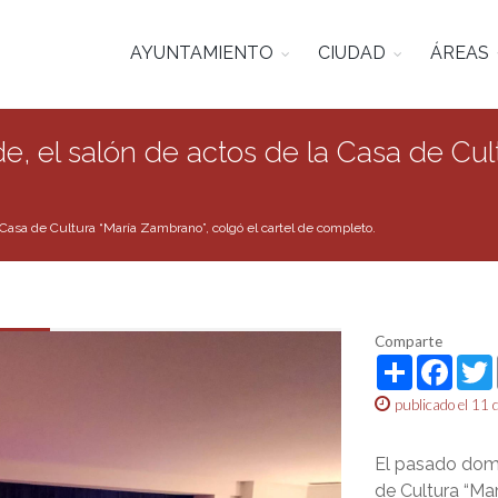
AYUNTAMIENTO
CIUDAD
ÁREAS
e, el salón de actos de la Casa de Cu
a Casa de Cultura “María Zambrano”, colgó el cartel de completo.
Comparte
Share
Face
publicado el 11
El pasado domi
de Cultura “Ma