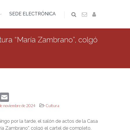
SEDE ELECTRÓNICA
ltura “María Zambrano”, colgó
book
Twitter
Email
 de noviembre de 2024
Cultura
ngo por la tarde, el salón de actos de la Casa
ría Zambrano”, colgó el cartel de completo,