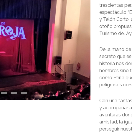
trescientas per
espectáculo “E
y Telón Corto,
otoño propuest
Turismo del Ay
De la mano de 
secreto que es
historia nos d
hombres sino t
como Perla que
peligrosos cors
Con una fantás
y acompañar a 
aventuras dond
amistad, la igu
perseguir nues