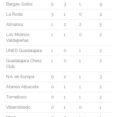
Bargas-Soliss
5
3
1
9
La Roda
3
1
0
4
Almansa
1
2
2
5
Los Molinos
1
1
0
2
Valdepeñas
UNED Guadalajara
1
0
1
2
Guadalajara Chess
1
0
1
2
Club
N.A. en Europa
0
2
1
3
Ateneo Albacete
0
1
1
2
Tomelloso
0
1
1
2
Villarrobledo
0
1
0
1