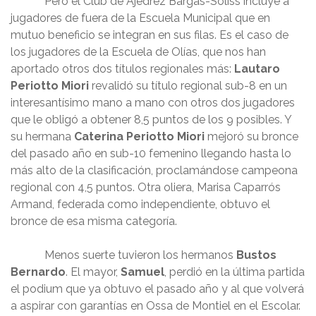
Pero el Club de Ajedrez Bargas-Soliss incluye a
jugadores de fuera de la Escuela Municipal que en
mutuo beneficio se integran en sus filas. Es el caso de
los jugadores de la Escuela de Olías, que nos han
aportado otros dos títulos regionales más:
Lautaro
Periotto Miori
revalidó su título regional sub-8 en un
interesantísimo mano a mano con otros dos jugadores
que le obligó a obtener 8,5 puntos de los 9 posibles. Y
su hermana
Caterina Periotto Miori
mejoró su bronce
del pasado año en sub-10 femenino llegando hasta lo
más alto de la clasificación, proclamándose campeona
regional con 4,5 puntos. Otra oliera, Marisa Caparrós
Armand, federada como independiente, obtuvo el
bronce de esa misma categoría.
Menos suerte tuvieron los hermanos
Bustos
Bernardo
. El mayor,
Samuel
, perdió en la última partida
el podium que ya obtuvo el pasado año y al que volverá
a aspirar con garantías en Ossa de Montiel en el Escolar.