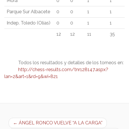
Mora
0
0
1
1
Parque Sur Albacete
0
0
1
1
Indep. Toledo (Olías)
0
0
1
1
12
12
11
35
Todos los resultados y detalles de los torneos en:
http://chess-results.com/tnr128147.aspx?
lan=2&art=1&rd=9&wi=821
← ÁNGEL RONCO VUELVE “A LA CARGA”