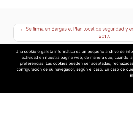
← Se firma en Bargas el Plan local de seguridad y e
2017.
Una cookie o galleta informática es un pequeño archivo de info
actividad en nuestra página web, de manera que, cuando la 
preferencias. Las cookies pueden ser aceptadas, rechazadas,
configuración de su navegador, según el caso. En caso de que
i
AYUNTAMIENTO DE BARGAS
Plaza de la Constitución, 1 - 45593 Barg
© Ayuntamiento de Bargas
- Todos los derechos reservad