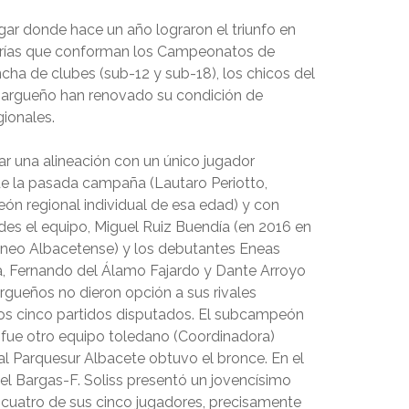
gar donde hace un año lograron el triunfo en
orías que conforman los Campeonatos de
cha de clubes (sub-12 y sub-18), los chicos del
bargueño han renovado su condición de
ionales.
ar una alineación con un único jugador
de la pasada campaña (Lautaro Periotto,
n regional individual de esa edad) y con
es el equipo, Miguel Ruiz Buendía (en 2016 en
Ateneo Albacetense) y los debutantes Eneas
 Fernando del Álamo Fajardo y Dante Arroyo
argueños no dieron opción a sus rivales
os cinco partidos disputados. El subcampeón
 fue otro equipo toledano (Coordinadora)
al Parquesur Albacete obtuvo el bronce. En el
el Bargas-F. Soliss presentó un jovencísimo
 cuatro de sus cinco jugadores, precisamente