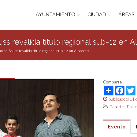
AYUNTAMIENTO
CIUDAD
ÁREAS
s revalida título regional sub-12 en A
ión Soliss revalida título regional sub-12 en Albacete
Comparte
Share
Face
publicado el 11
,
Deporte
Escue
Evento