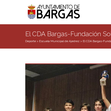
El CDA Bargas-Fundación Solis
Deporte
>
Escuela Municipal de Ajedrez
>
El CDA Bargas-Fundac