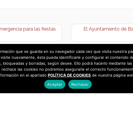
mergencia para las fiestas
El Ayuntamiento de Bar
rmación que se guarda en su navegador cada vez que visita nuestra págin
visite nuevamente, ésta pueda identificarle y configurar el contenido d
 bloqueadas y borradas, según desee. Ello podrá hacerlo mediante las 
 rechace las cookies no podremos asegurarle el correcto funcionamient
nformación en el apartado
POLÍTICA DE COOKIES
de nuestra página we
Aceptar
Rechazar
as
925 493 242
os