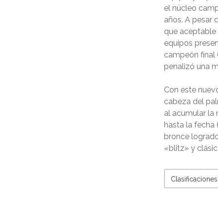
el núcleo camp
años. A pesar d
que aceptable p
equipos presen
campeón final 
penalizó una me
Con este nuevo 
cabeza del pal
al acumular la
hasta la fecha 
bronce logrado
«blitz» y clási
Clasificacione