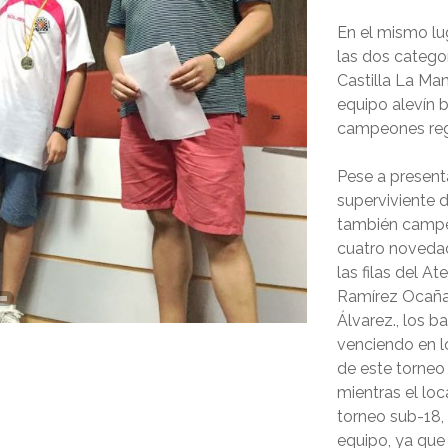
En el mismo lu
las dos categ
Castilla La Man
equipo alevín 
campeones reg
Pese a present
superviviente 
también campeó
cuatro novedad
las filas del 
Ramírez Ocaña,
Álvarez., los b
venciendo en l
de este torneo
mientras el loc
torneo sub-18, 
equipo, ya que