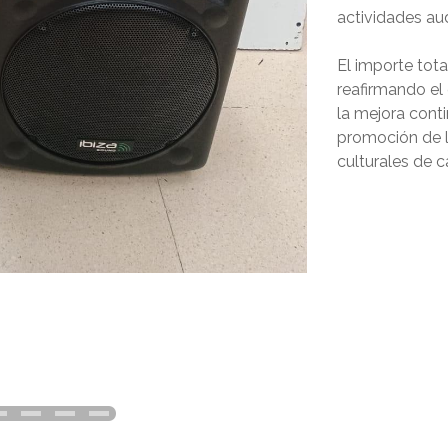
actividades aud
El importe tot
reafirmando e
la mejora conti
promoción de la
culturales de 