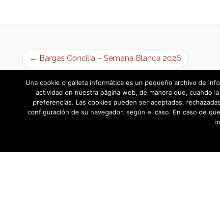
← Bargas Concilia – Semana Blanca 2026
Una cookie o galleta informática es un pequeño archivo de info
actividad en nuestra página web, de manera que, cuando la 
preferencias. Las cookies pueden ser aceptadas, rechazadas,
configuración de su navegador, según el caso. En caso de que
i
AYUNTAMIENTO DE BARGAS
Plaza de la Constitución, 1 - 45593 Barg
© Ayuntamiento de Bargas
- Todos los derechos reservad