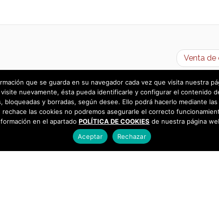
Venta de 
rmación que se guarda en su navegador cada vez que visita nuestra págin
visite nuevamente, ésta pueda identificarle y configurar el contenido d
 bloqueadas y borradas, según desee. Ello podrá hacerlo mediante las 
 rechace las cookies no podremos asegurarle el correcto funcionamient
nformación en el apartado
POLÍTICA DE COOKIES
de nuestra página we
Aceptar
Rechazar
as
925 493 242
os