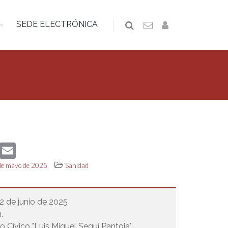
SEDE ELECTRÓNICA
book
Twitter
Email
 de mayo de 2025
Sanidad
12 de junio de 2025
.
o Cívico "Luis Miguel Seguí Pantoja"