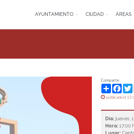
AYUNTAMIENTO
CIUDAD
ÁREAS
Comparte
Share
Face
publicado el 13
Día:
jueves, 
Hora:
17:00 h
Lugar:
Centr