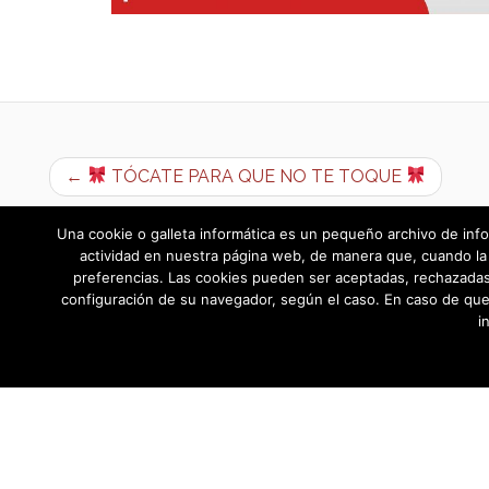
←
TÓCATE PARA QUE NO TE TOQUE
Una cookie o galleta informática es un pequeño archivo de info
actividad en nuestra página web, de manera que, cuando la 
preferencias. Las cookies pueden ser aceptadas, rechazadas,
configuración de su navegador, según el caso. En caso de que
i
AYUNTAMIENTO DE BARGAS
Plaza de la Constitución, 1 - 45593 Barg