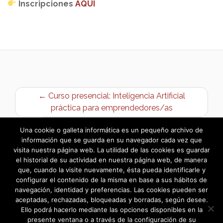
Inscripciones
AQUÍ
← Curso presencial: Inteligencia Artificial
práctica para emprendedores/as
Centro Joven – Actividades Marzo 2026 →
Una cookie o galleta informática es un pequeño archivo de
información que se guarda en su navegador cada vez que
visita nuestra página web. La utilidad de las cookies es guardar
el historial de su actividad en nuestra página web, de manera
que, cuando la visite nuevamente, ésta pueda identificarle y
configurar el contenido de la misma en base a sus hábitos de
navegación, identidad y preferencias. Las cookies pueden ser
aceptadas, rechazadas, bloqueadas y borradas, según desee.
Ello podrá hacerlo mediante las opciones disponibles en la
presente ventana o a través de la configuración de su