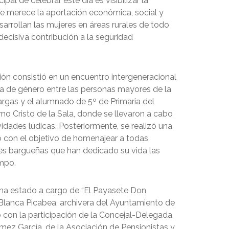
cipal de celebrar este día es visibilizar la
e merece la aportación económica, social y
sarrollan las mujeres en áreas rurales de todo
ecisiva contribución a la seguridad
ión consistió en un encuentro intergeneracional
a de género entre las personas mayores de la
argas y el alumnado de 5º de Primaria del
mo Cristo de la Sala, donde se llevaron a cabo
vidades lúdicas. Posteriormente, se realizó una
o con el objetivo de homenajear a todas
es bargueñas que han dedicado su vida las
mpo.
 ha estado a cargo de “El Payasete Don
 Blanca Picabea, archivera del Ayuntamiento de
 con la participación de la Concejal-Delegada
ez García, de la Asociación de Pensionistas y