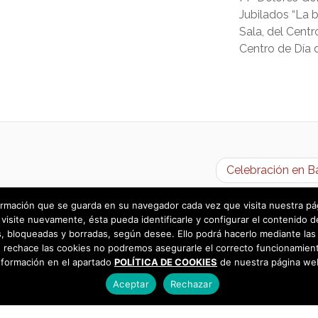
Jubilados “La b
Sala, del Centr
Centro de Día 
Celebración en B
rmación que se guarda en su navegador cada vez que visita nuestra págin
visite nuevamente, ésta pueda identificarle y configurar el contenido d
 bloqueadas y borradas, según desee. Ello podrá hacerlo mediante las 
 rechace las cookies no podremos asegurarle el correcto funcionamient
nformación en el apartado
POLÍTICA DE COOKIES
de nuestra página we
Aceptar
Rechazar