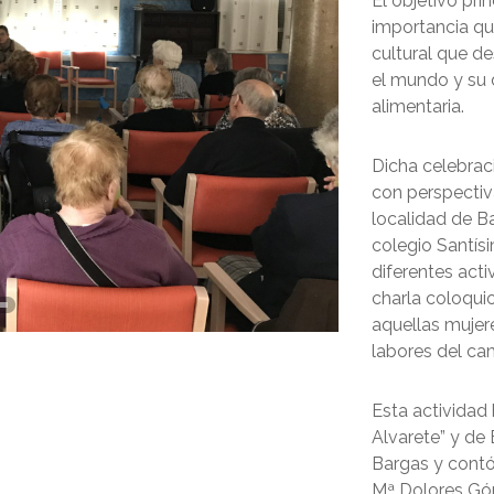
El objetivo prin
importancia qu
cultural que de
el mundo y su d
alimentaria.
Dicha celebrac
con perspectiv
localidad de B
colegio Santísi
diferentes acti
charla coloqui
aquellas mujer
labores del ca
Esta actividad
Alvarete” y de
Bargas y contó
Mª Dolores Góm