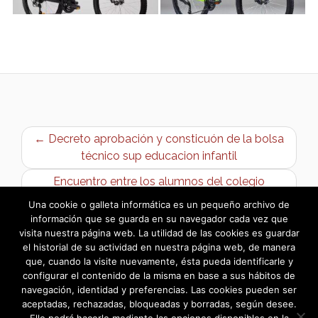
← Decreto aprobación y consticuón de la bolsa
técnico sup educacion infantil
Encuentro entre los alumnos del colegio
«Madre de la Vida» y «La Patrulla Verde» →
Una cookie o galleta informática es un pequeño archivo de
información que se guarda en su navegador cada vez que
visita nuestra página web. La utilidad de las cookies es guardar
el historial de su actividad en nuestra página web, de manera
que, cuando la visite nuevamente, ésta pueda identificarle y
configurar el contenido de la misma en base a sus hábitos de
navegación, identidad y preferencias. Las cookies pueden ser
aceptadas, rechazadas, bloqueadas y borradas, según desee.