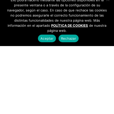
Ello podrá hacerlo mediante las opciones disponibles en la
presente ventana o a través de la configuración de su
navegador, según el caso. En caso de que rechace las cookies
no podremos asegurarle el correcto funcionamiento de las
distintas funcionalidades de nuestra página web. Más
información en el apartado
POLÍTICA DE COOKIES
de nuestra
página web.
Aceptar
Rechazar
AYUNTAMIENTO DE BARGAS
Plaza de la Constitución, 1 - 45593 Bargas
925
493 242
Política de cookies
|
Política de privacidad
© Ayuntamiento de Bargas
- Todos los derechos reservados