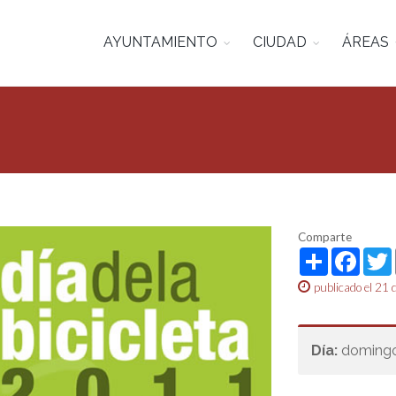
AYUNTAMIENTO
CIUDAD
ÁREAS
Comparte
Share
Face
publicado el 21
Día:
domingo,