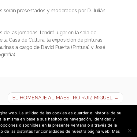
s serán presentados y moderados por D. Julián
s de las jornadas, tendrá lugar en la sala de
 la Casa de Cultura, la exposición de pinturas
aurinas a cargo de David Puerta (Pintura) y José
grafía).
EL HOMENAJE AL MAESTRO RUIZ MIGUEL →
a web. La utilidad de las cookies es guardar el historial de su
e la misma en base a sus hábitos de navegación, identidad y
opciones disponibles en la presente ventana o a través de la
o de las distintas funcionalidades de nuestra página web. Más