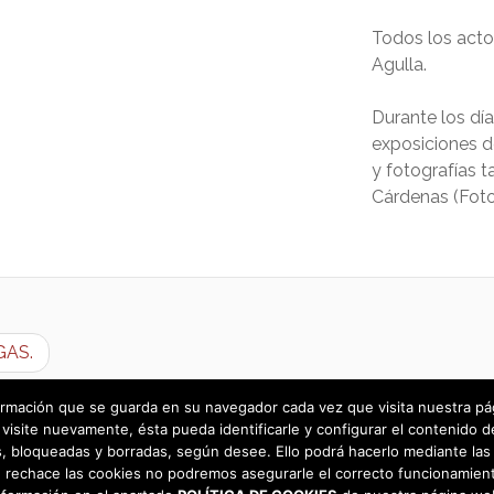
Todos los acto
Agulla.
Durante los día
exposiciones de
y fotografías t
Cárdenas (Foto
GAS.
rmación que se guarda en su navegador cada vez que visita nuestra págin
visite nuevamente, ésta pueda identificarle y configurar el contenido d
 bloqueadas y borradas, según desee. Ello podrá hacerlo mediante las 
 rechace las cookies no podremos asegurarle el correcto funcionamient