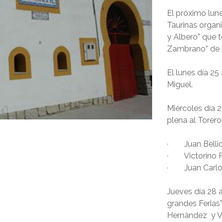
El próximo lun
Taurinas organi
y Albero” que 
Zambrano” de l
El lunes día 25
Miguel.
Miércoles día 2
plena al Torer
· Juan Bellido
· Victorino P
· Juan Carlos
Jueves día 28 a
grandes Ferias
Hernández y Vi