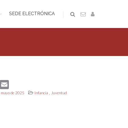
SEDE ELECTRÓNICA
book
Twitter
Email
,
de mayo de 2025
Infancia
Juventud