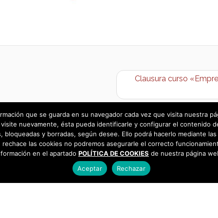
Clausura curso «Empren
rmación que se guarda en su navegador cada vez que visita nuestra págin
visite nuevamente, ésta pueda identificarle y configurar el contenido d
 bloqueadas y borradas, según desee. Ello podrá hacerlo mediante las 
 rechace las cookies no podremos asegurarle el correcto funcionamient
nformación en el apartado
POLÍTICA DE COOKIES
de nuestra página we
Aceptar
Rechazar
as
925 493 242