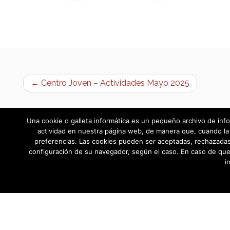
← Centro Joven – Actividades Mayo 2025
Una cookie o galleta informática es un pequeño archivo de info
actividad en nuestra página web, de manera que, cuando la 
preferencias. Las cookies pueden ser aceptadas, rechazadas,
configuración de su navegador, según el caso. En caso de que
i
AYUNTAMIENTO DE BARGAS
Plaza de la Constitución, 1 - 45593 Barg