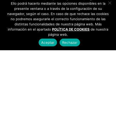
Ello podrá hacerlo mediante las opciones disponibles en la
presente ventana o a través de la configuración de su
navegador, según el caso. En caso de que rechace las cookies
no podremos asegurarle el correcto funcionamiento de las
distintas funcionalidades de nuestra página web. Más
información en el apartado
POLÍTICA DE COOKIES
de nuestra
página web.
Aceptar
Rechazar
AYUNTAMIENTO DE BARGAS
Plaza de la Constitución, 1 - 45593 Bargas
925
493 242
Política de cookies
|
Política de privacidad
© Ayuntamiento de Bargas
- Todos los derechos reservados