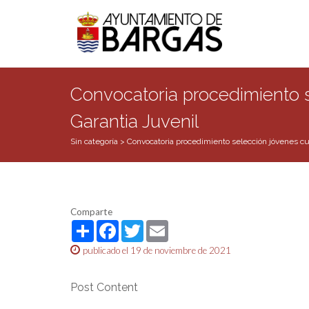
Convocatoria procedimiento se
Garantia Juvenil
Sin categoría
>
Convocatoria procedimiento selección jóvenes cua
Comparte
Share
Facebook
Twitter
Email
publicado el 19 de noviembre de 2021
Post Content