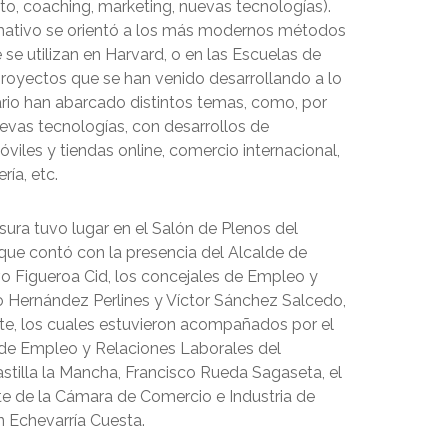
o, coaching, marketing, nuevas tecnologías).
mativo se orientó a los más modernos métodos
se utilizan en Harvard, o en las Escuelas de
royectos que se han venido desarrollando a lo
rario han abarcado distintos temas, como, por
uevas tecnologías, con desarrollos de
viles y tiendas online, comercio internacional,
ría, etc.
sura tuvo lugar en el Salón de Plenos del
ue contó con la presencia del Alcalde de
o Figueroa Cid, los concejales de Empleo y
ro Hernández Perlines y Víctor Sánchez Salcedo,
e, los cuales estuvieron acompañados por el
de Empleo y Relaciones Laborales del
stilla la Mancha, Francisco Rueda Sagaseta, el
te de la Cámara de Comercio e Industria de
n Echevarría Cuesta.