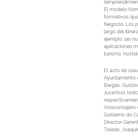
(emprendimient
El modelo for
formativos que 
Negocio. Los p
largo del itine
ejemplo, las n
aplicaciones mó
turismo, hostele
El acto de clau
Ayuntamiento q
Bargas, Gustav
Juventud, Isid
respectivament
Viceconsejero 
Gobierno de Ca
Director Geren
Toledo, Joaquí