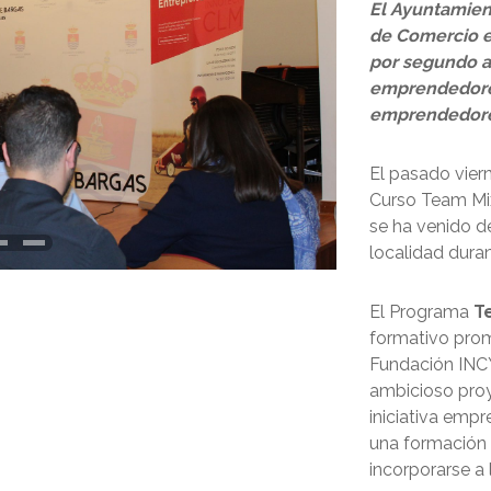
El Ayuntamien
de Comercio e
por segundo a
emprendedores
emprendedore
El pasado vierne
Curso Team Mi
se ha venido d
localidad dura
El Programa
T
formativo prom
Fundación INCY
ambicioso proy
iniciativa emp
una formación
incorporarse a 