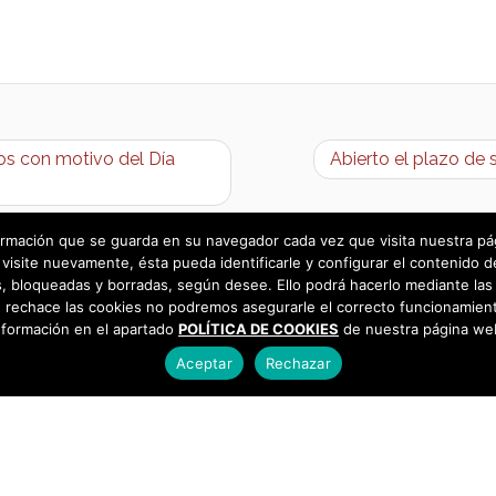
dos con motivo del Día
Abierto el plazo de 
rmación que se guarda en su navegador cada vez que visita nuestra págin
visite nuevamente, ésta pueda identificarle y configurar el contenido d
 bloqueadas y borradas, según desee. Ello podrá hacerlo mediante las 
 rechace las cookies no podremos asegurarle el correcto funcionamient
nformación en el apartado
POLÍTICA DE COOKIES
de nuestra página we
Aceptar
Rechazar
as
925 493 242