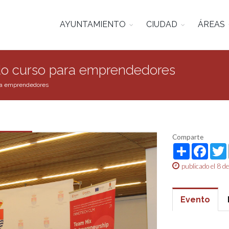
AYUNTAMIENTO
CIUDAD
ÁREAS
do curso para emprendedores
ara emprendedores
Comparte
Share
Face
publicado el 8 d
Evento