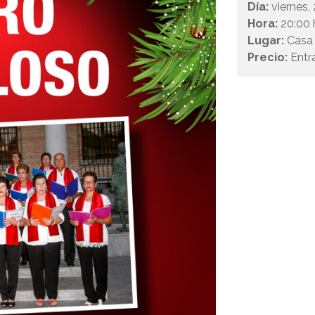
Día:
viernes,
Hora:
20:00 
Lugar:
Casa 
Precio:
Entr