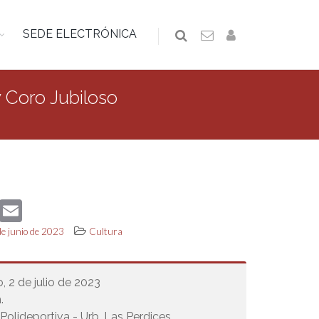
SEDE ELECTRÓNICA
y Coro Jubiloso
book
Twitter
Email
de junio de 2023
Cultura
 2 de julio de 2023
.
 Polideportiva - Urb. Las Perdices