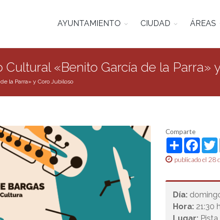
AYUNTAMIENTO
CIUDAD
ÁREAS
o Cultural «Benito García de la Parra» 
 de la Parra» y Coro Jubiloso
Comparte
Share
Face
publicado el 28 
Día:
domingo,
Hora:
21:30 h
Lugar:
Pista