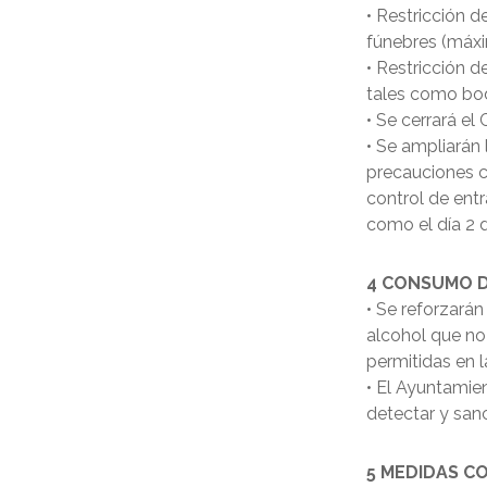
• Restricción d
fúnebres (máxi
• Restricción 
tales como bod
• Se cerrará el
• Se ampliarán 
precauciones c
control de entr
como el día 2 
4 CONSUMO D
• Se reforzará
alcohol que no
permitidas en l
• El Ayuntamie
detectar y san
5 MEDIDAS C