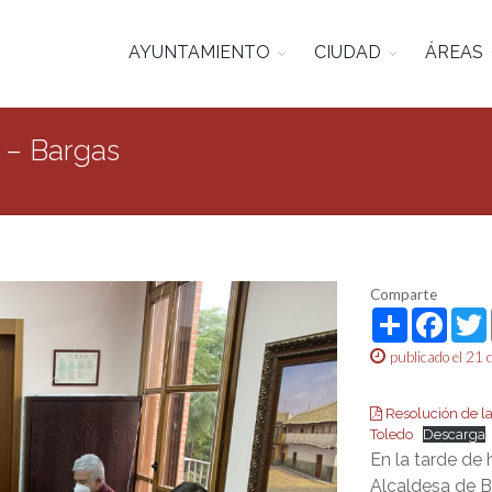
AYUNTAMIENTO
CIUDAD
ÁREAS
 – Bargas
Comparte
Share
Face
publicado el 21
Resolución de la
Toledo
Descarga
En la tarde de 
Alcaldesa de B