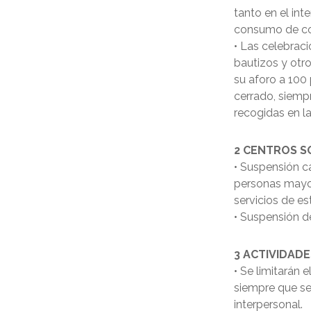
tanto en el int
consumo de com
• Las celebrac
bautizos y otro
su aforo a 100
cerrado, siemp
recogidas en la
2 CENTROS SO
• Suspensión ca
personas mayo
servicios de e
• Suspensión de
3 ACTIVIDADE
• Se limitarán 
siempre que s
interpersonal.