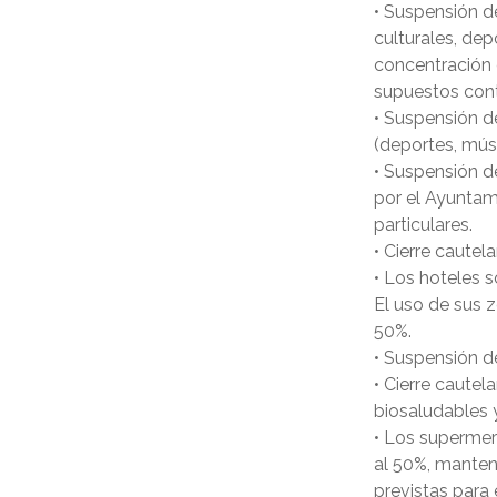
• Suspensión d
culturales, dep
concentración 
supuestos cont
• Suspensión de
(deportes, músi
• Suspensión d
por el Ayuntam
particulares.
• Cierre cautela
• Los hoteles 
El uso de sus 
50%.
• Suspensión de
• Cierre cautel
biosaludables 
• Los supermer
al 50%, manten
previstas para