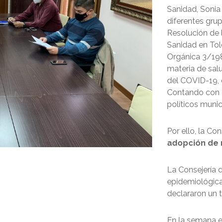
Sanidad, Sonia 
diferentes grup
Resolución de l
Sanidad en Tol
Orgánica 3/198
materia de sal
del COVID-19, 
Contando con e
políticos munic
Por ello, la C
adopción de 
La Consejería 
epidemiológica
declararon un 
En la semana e