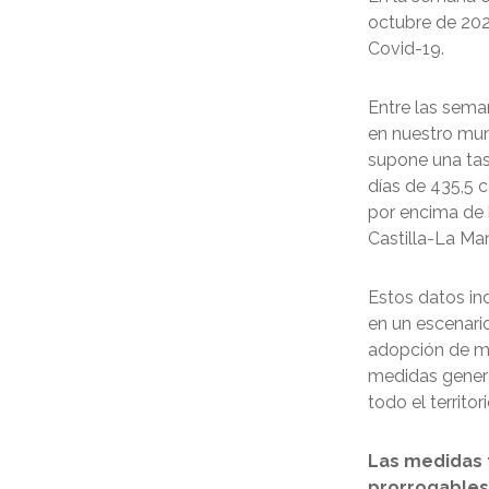
octubre de 202
Covid-19.
Entre las sema
en nuestro mun
supone una tas
días de 435,5 
por encima de 
Castilla-La Ma
Estos datos in
en un escenario
adopción de me
medidas genera
todo el territor
Las medidas t
prorrogables 