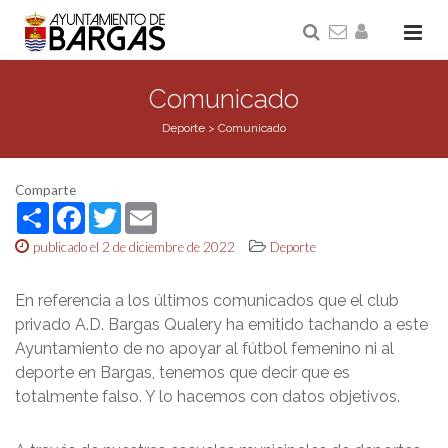
Comunicado
Deporte
>
Comunicado
Comparte
Share
Facebook
Twitter
Email
publicado el 2 de diciembre de 2022
Deporte
En referencia a los últimos comunicados que el club
privado A.D. Bargas Qualery ha emitido tachando a este
Ayuntamiento de no apoyar al fútbol femenino ni al
deporte en Bargas, tenemos que decir que es
totalmente falso. Y lo hacemos con datos objetivos.