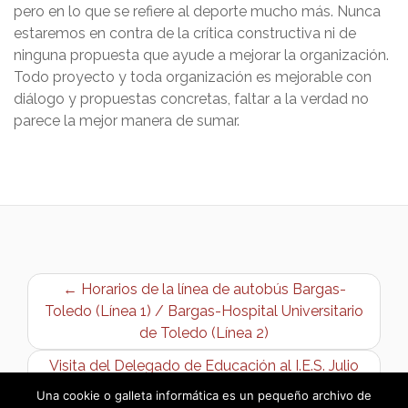
pero en lo que se refiere al deporte mucho más. Nunca
estaremos en contra de la crítica constructiva ni de
ninguna propuesta que ayude a mejorar la organización.
Todo proyecto y toda organización es mejorable con
diálogo y propuestas concretas, faltar a la verdad no
parece la mejor manera de sumar.
← Horarios de la línea de autobús Bargas-
Toledo (Línea 1) / Bargas-Hospital Universitario
de Toledo (Línea 2)
Visita del Delegado de Educación al I.E.S. Julio
Verne y C.E.I.P Pintor Tomás Camarero →
Una cookie o galleta informática es un pequeño archivo de