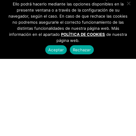
Ello podrá hacerlo mediante las opciones disponibles en la
presente ventana o a través de la configuración de su
navegador, según el caso. En caso de que rechace las cookies
no podremos asegurarle el correcto funcionamiento de las
distintas funcionalidades de nuestra página web. Más
información en el apartado
POLÍTICA DE COOKIES
de nuestra
página web.
Aceptar
Rechazar
AYUNTAMIENTO DE BARGAS
Plaza de la Constitución, 1 - 45593 Bargas
925
493 242
Política de cookies
|
Política de privacidad
© Ayuntamiento de Bargas
- Todos los derechos reservados