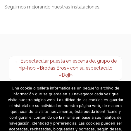
Seguimos mejorando nuestras instalaciones.
← Espectacular puesta en escena del grupo de
hip-hop «Brodas Bros» con su espectáculo
«Doji»
Curso sociosanitario →
Una cookie o galleta informática es un pequeño archivo de
información que se guarda en su navegador cada vez que
visita nuestra página web. La utilidad de las cookies es guardar
el historial de su actividad en nuestra página web, de manera
que, cuando la visite nuevamente, ésta pueda identificarle y
configurar el contenido de la misma en base a sus hábitos de
navegación, identidad y preferencias. Las cookies pueden ser
aceptadas, rechazadas, bloqueadas y borradas, según desee.