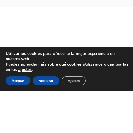
Utilizamos cookies para ofrecerte la mejor experiencia en
nuestra web.
Puedes aprender más sobre qué cookies utilizamos o cambiarlas
en los
ajustes
.
Aceptar
Rechazar
Ajustes
AYUNTAMIENTO DE BARGAS
Plaza de la Constitución, 1 - 45593 Bargas
925
493 242