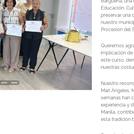
Bargueña, una i
Educación, Cul
preservar una 
nuestro munici
Procesión del S
Queremos agrad
implicación de
este curso, de
nuestras costu
Nuestro recono
Mari Ángeles, M
semanas han c
experiencia y d
Manila, contri
esta tradición 