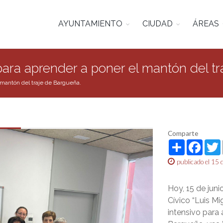
AYUNTAMIENTO
CIUDAD
ÁREAS
para aprender a poner el mantón del t
 mantón del traje de Bargueña.
Comparte
Share
Face
publicado el 15 
Hoy, 15 de jun
Cívico “Luis Mi
intensivo para 