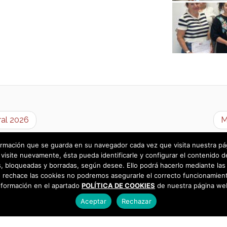
ral 2026
M
rmación que se guarda en su navegador cada vez que visita nuestra págin
visite nuevamente, ésta pueda identificarle y configurar el contenido d
 bloqueadas y borradas, según desee. Ello podrá hacerlo mediante las 
 rechace las cookies no podremos asegurarle el correcto funcionamient
nformación en el apartado
POLÍTICA DE COOKIES
de nuestra página we
Aceptar
Rechazar