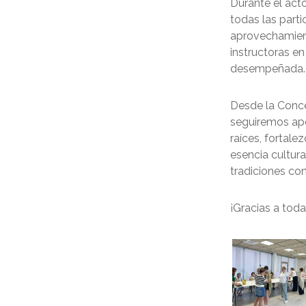
Durante el act
todas las part
aprovechamient
instructoras en
desempeñada.
Desde la Conce
seguiremos apo
raíces, fortale
esencia cultur
tradiciones co
¡Gracias a toda