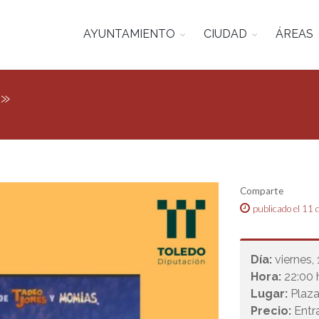
AYUNTAMIENTO
CIUDAD
ÁREAS
s»
Comparte
publicado el 11 
Día:
viernes,
Hora:
22:00 
Lugar:
Plaza
Precio:
Entr