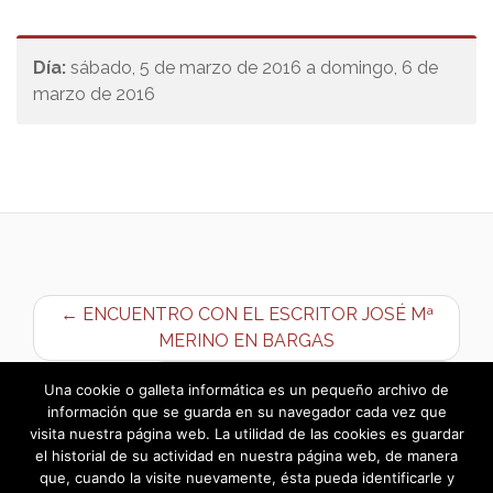
Día:
sábado, 5 de marzo de 2016 a domingo, 6 de
marzo de 2016
← ENCUENTRO CON EL ESCRITOR JOSÉ Mª
MERINO EN BARGAS
Ayudas de urgencia Social 2016 →
Una cookie o galleta informática es un pequeño archivo de
información que se guarda en su navegador cada vez que
visita nuestra página web. La utilidad de las cookies es guardar
el historial de su actividad en nuestra página web, de manera
que, cuando la visite nuevamente, ésta pueda identificarle y