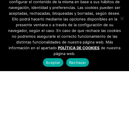
configurar el contenido de la misma en base a sus hábitos de
navegación, identidad y preferencias. Las cookies pueden ser
aceptadas, rechazadas, bloqueadas y borradas, según desee.
Ello podrá hacerlo mediante las opciones disponibles en la
presente ventana o a través de la configuración de su
navegador, según el caso. En caso de que rechace las cookies
no podremos asegurarle el correcto funcionamiento de las
distintas funcionalidades de nuestra página web. Más
información en el apartado
POLÍTICA DE COOKIES
de nuestra
página web.
Aceptar
Rechazar
AYUNTAMIENTO DE BARGAS
Plaza de la Constitución, 1 - 45593 Bargas
925
493 242
Política de cookies
|
Política de privacidad