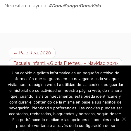
Necesitan tu ayuda.
#DonaSangreDonaVida
← Paje Real 2020
Escuela Infantil «Gloria Fuertes» – Navidad 2020
→
Una cookie o galleta informática es un pequeño archivo de
información que se guarda en su navegador cada vez que
visita nuestra página web. La utilidad de las cookies es guardar
el historial de su actividad en nuestra página web, de manera
que, cuando la visite nuevamente, ésta pueda identificarle y
configurar el contenido de la misma en base a sus hábitos de
navegación, identidad y preferencias. Las cookies pueden ser
aceptadas, rechazadas, bloqueadas y borradas, según desee.
Ello podrá hacerlo mediante las opciones disponibles en la
presente ventana o a través de la configuración de su