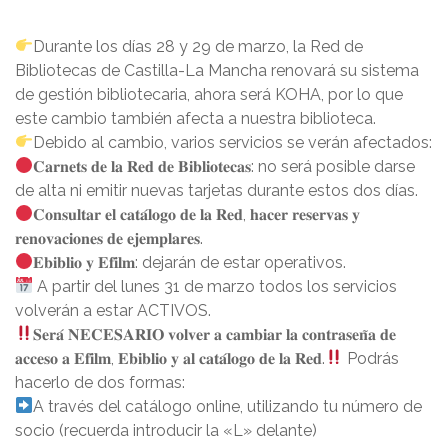
Durante los días 28 y 29 de marzo, la Red de
Bibliotecas de Castilla-La Mancha renovará su sistema
de gestión bibliotecaria, ahora será KOHA, por lo que
este cambio también afecta a nuestra biblioteca.
Debido al cambio, varios servicios se verán afectados:
𝐂𝐚𝐫𝐧𝐞𝐭𝐬 𝐝𝐞 𝐥𝐚 𝐑𝐞𝐝 𝐝𝐞 𝐁𝐢𝐛𝐥𝐢𝐨𝐭𝐞𝐜𝐚𝐬: no será posible darse
de alta ni emitir nuevas tarjetas durante estos dos días.
𝐂𝐨𝐧𝐬𝐮𝐥𝐭𝐚𝐫 𝐞𝐥 𝐜𝐚𝐭𝐚́𝐥𝐨𝐠𝐨 𝐝𝐞 𝐥𝐚 𝐑𝐞𝐝, 𝐡𝐚𝐜𝐞𝐫 𝐫𝐞𝐬𝐞𝐫𝐯𝐚𝐬 𝐲
𝐫𝐞𝐧𝐨𝐯𝐚𝐜𝐢𝐨𝐧𝐞𝐬 𝐝𝐞 𝐞𝐣𝐞𝐦𝐩𝐥𝐚𝐫𝐞𝐬.
𝐄𝐛𝐢𝐛𝐥𝐢𝐨 𝐲 𝐄𝐟𝐢𝐥𝐦: dejarán de estar operativos.
A partir del lunes 31 de marzo todos los servicios
volverán a estar ACTIVOS.
𝐒𝐞𝐫𝐚́ 𝐍𝐄𝐂𝐄𝐒𝐀𝐑𝐈𝐎 𝐯𝐨𝐥𝐯𝐞𝐫 𝐚 𝐜𝐚𝐦𝐛𝐢𝐚𝐫 𝐥𝐚 𝐜𝐨𝐧𝐭𝐫𝐚𝐬𝐞𝐧̃𝐚 𝐝𝐞
𝐚𝐜𝐜𝐞𝐬𝐨 𝐚 𝐄𝐟𝐢𝐥𝐦, 𝐄𝐛𝐢𝐛𝐥𝐢𝐨 𝐲 𝐚𝐥 𝐜𝐚𝐭𝐚́𝐥𝐨𝐠𝐨 𝐝𝐞 𝐥𝐚 𝐑𝐞𝐝.
Podrás
hacerlo de dos formas:
A través del catálogo online, utilizando tu número de
socio (recuerda introducir la «L» delante)