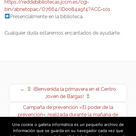
https://reddebibliotecas.jccm.es/cgi-
bin/abnetopac/O7664/ID0084a9f4?ACC=101
Presencialmente en la biblioteca.
Cualquier duda estaremos encantados de ayudarte.
←
¡Bienvenida la primavera en el Centro
Joven de Bargas!
Campaña de prevención «El poder de la
prevención», realizada durante la mañana de
hoy, 26 de marzo de 2025 →
Una cookie o galleta informática es un pequeño archivo de
información que se guarda en su navegador cada vez que