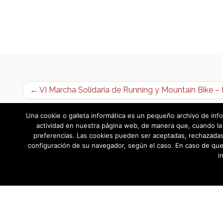
← VI Marcha Solidaria de Running y Mountain Bike 
Una cookie o galleta informática es un pequeño archivo de info
actividad en nuestra página web, de manera que, cuando la 
preferencias. Las cookies pueden ser aceptadas, rechazadas,
configuración de su navegador, según el caso. En caso de que
i
AYUNTAMIENTO DE BARGAS
Plaza de la Constitución, 1 - 45593 Barg