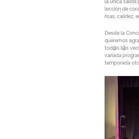
la única salida 
lección de cora
risas, calidez,
Desde la Conce
queremos agrad
tod@s l@s veci
variada progra
temporada otoñ
Reproductor
de
vídeo