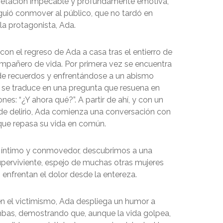
retación impecable y profundamente emotiva,
uió conmover al público, que no tardó en
la protagonista, Ada.
on el regreso de Ada a casa tras el entierro de
mpañero de vida. Por primera vez se encuentra
de recuerdos y enfrentándose a un abismo
se traduce en una pregunta que resuena en
s: “¿Y ahora qué?”. A partir de ahí, y con un
 de delirio, Ada comienza una conversación con
que repasa su vida en común.
 íntimo y conmovedor, descubrimos a una
superviviente, espejo de muchas otras mujeres
 enfrentan el dolor desde la entereza.
en el victimismo, Ada despliega un humor a
bas, demostrando que, aunque la vida golpea,