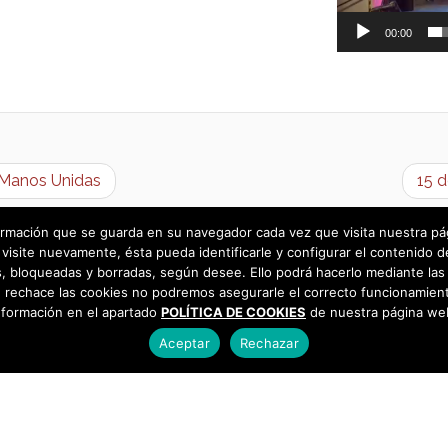
00:00
– Manos Unidas
15 d
rmación que se guarda en su navegador cada vez que visita nuestra págin
visite nuevamente, ésta pueda identificarle y configurar el contenido d
 bloqueadas y borradas, según desee. Ello podrá hacerlo mediante las 
 rechace las cookies no podremos asegurarle el correcto funcionamient
nformación en el apartado
POLÍTICA DE COOKIES
de nuestra página we
Aceptar
Rechazar
as
925 493 242