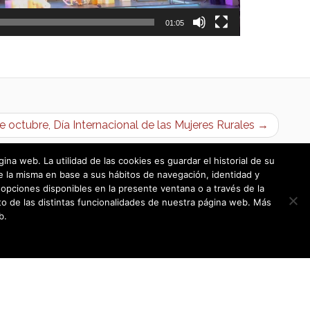
01:05
e octubre, Día Internacional de las Mujeres Rurales →
a web. La utilidad de las cookies es guardar el historial de su
e la misma en base a sus hábitos de navegación, identidad y
opciones disponibles en la presente ventana o a través de la
o de las distintas funcionalidades de nuestra página web. Más
b.