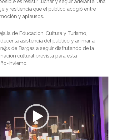
posible es resistir, luchar y seguir adelante. Una
je y resiliencia que el público acogió entre
 emoción y aplausos.
jalia de Educacion, Cultura y Turismo,
ecer la asistencia del público y animar a
n@s de Bargas a seguir disfrutando de la
mación cultural prevista para esta
o-invierno.