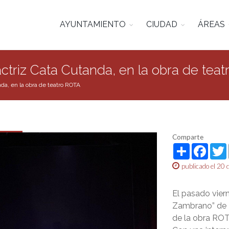
AYUNTAMIENTO
CIUDAD
ÁREAS
 actriz Cata Cutanda, en la obra de tea
nda, en la obra de teatro ROTA
Comparte
Share
Face
publicado el 20
El pasado viern
Zambrano” de 
de la obra ROT