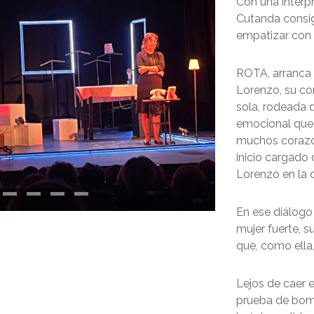
Con una interp
Cutanda consig
empatizar con 
ROTA, arranca c
Lorenzo, su co
sola, rodeada 
emocional que 
muchos corazone
inicio cargado
Lorenzo en la 
En ese diálogo
mujer fuerte, 
que, como ella,
Lejos de caer 
prueba de bom