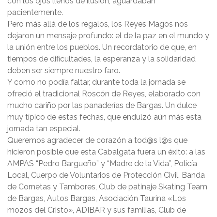
con los ojos llenos de ilusión, aguardaban
pacientemente.
Pero más allá de los regalos, los Reyes Magos nos
dejaron un mensaje profundo: el de la paz en el mundo y
la unión entre los pueblos. Un recordatorio de que, en
tiempos de dificultades, la esperanza y la solidaridad
deben ser siempre nuestro faro.
Y como no podía faltar, durante toda la jornada se
ofreció el tradicional Roscón de Reyes, elaborado con
mucho cariño por las panaderías de Bargas. Un dulce
muy típico de estas fechas, que endulzó aún más esta
jornada tan especial.
Queremos agradecer de corazón a tod@s l@s que
hicieron posible que esta Cabalgata fuera un éxito: a las
AMPAS “Pedro Bargueño” y “Madre de la Vida”, Policía
Local, Cuerpo de Voluntarios de Protección Civil, Banda
de Cornetas y Tambores, Club de patinaje Skating Team
de Bargas, Autos Bargas, Asociación Taurina «Los
mozos del Cristo», ADIBAR y sus familias, Club de