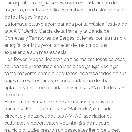
Parroquial. La alegría se respiraba en cada rincón del
trayecto, mientras tod@s esperaban con ilusión el paso
de los Reyes Magos.
La jornada estuvo acompañada por la música festiva de
la A.A.C “Benito García de la Parra” y la Banda de
Cornetas y Tambores de Bargas, quienes, con su ritmo y
energía, contribuyeron a hacer del recorrido una
experiencia aún más especial.
Los Reyes Magos llegaron en tres majestuosas calesas,
saludando y lanzando sonrisas a tod@s l@s vecin@s,
tanto mayores como a pequeños, acompañados de sus
pajes reales. Los niños, emocionados, no dejaban de
aplaudir y gritar de felicidad al ver a sus Majestades tan
de cerca.
El recorrido estuvo lleno de animación gracias a la
participación de la batucada “Batukaika”, el cuadro
circense y de zancudos, las AMPAS, asociaciones
culturales y deportivas, y voluntari@s de nuestro
municipio. Ell@s crearon un pasacalles lleno de luces,