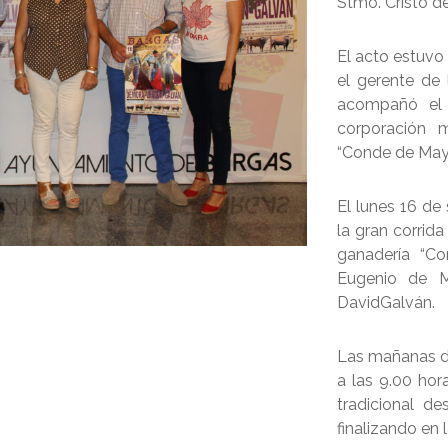
Stmo. Cristo de
El acto estuvo 
el gerente d
acompañó el 
corporación m
“Conde de Mayal
El lunes 16 de 
la gran corrida
ganadería “Co
Eugenio de M
DavidGalván.
Las mañanas de
a las 9.00 hora
tradicional d
finalizando en 