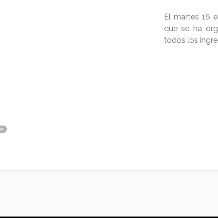
El martes 16 
que se ha org
todos los ingre