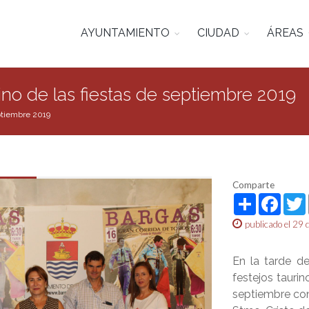
AYUNTAMIENTO
CIUDAD
ÁREAS
rino de las fiestas de septiembre 2019
eptiembre 2019
Comparte
Share
Face
publicado el 29 
En la tarde de
festejos taurin
septiembre con