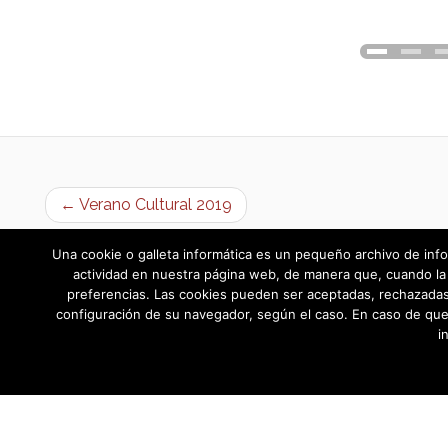
← Verano Cultural 2019
Una cookie o galleta informática es un pequeño archivo de info
actividad en nuestra página web, de manera que, cuando la 
preferencias. Las cookies pueden ser aceptadas, rechazadas,
configuración de su navegador, según el caso. En caso de que
i
AYUNTAMIENTO DE BARGAS
Plaza de la Constitución, 1 - 45593 Barg