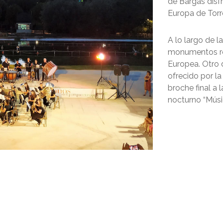
de Bargas disf
Europa de Torr
A lo largo de l
monumentos rep
Europea. Otro d
ofrecido por l
broche final a 
nocturno “Músic