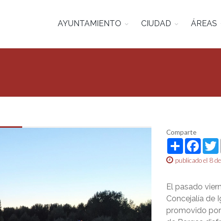
AYUNTAMIENTO
CIUDAD
ÁREAS
Comparte
Share
Face
publicado el 8 de
El pasado viern
Concejalía de 
promovido por 