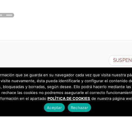
SUSPEND
rmación que se guarda en su navegador cada vez que visita nuestra págin
visite nuevamente, ésta pueda identificarle y configurar el contenido d
 bloqueadas y borradas, según desee. Ello podrá hacerlo mediante las 
 rechace las cookies no podremos asegurarle el correcto funcionamient
nformación en el apartado
POLÍTICA DE COOKIES
de nuestra página we
Aceptar
Rechazar
as
925 493 242