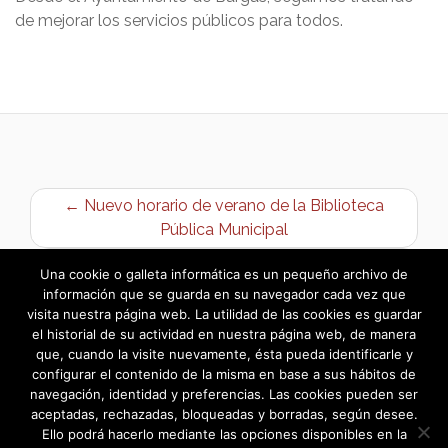
de mejorar los servicios públicos para todos.
← Nuevo horario de verano de la Biblioteca
Pública Municipal
Fase Final de la XI Liga de Verano de Fútbol 7 →
Una cookie o galleta informática es un pequeño archivo de
información que se guarda en su navegador cada vez que
visita nuestra página web. La utilidad de las cookies es guardar
el historial de su actividad en nuestra página web, de manera
que, cuando la visite nuevamente, ésta pueda identificarle y
configurar el contenido de la misma en base a sus hábitos de
navegación, identidad y preferencias. Las cookies pueden ser
aceptadas, rechazadas, bloqueadas y borradas, según desee.
Ello podrá hacerlo mediante las opciones disponibles en la