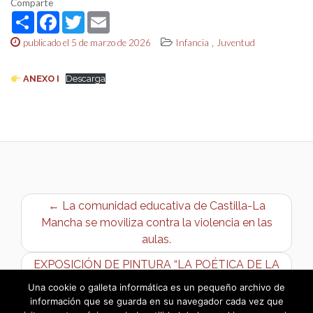
Comparte
Share
Facebook
Twitter
Email
,
publicado el 5 de marzo de 2026
Infancia
Juventud
ANEXO I
Descarga
← La comunidad educativa de Castilla-La
Mancha se moviliza contra la violencia en las
aulas.
EXPOSICIÓN DE PINTURA “LA POÉTICA DE LA
DECADENCIA”, POR ANA GUTIÉRREZ →
Una cookie o galleta informática es un pequeño archivo de
información que se guarda en su navegador cada vez que