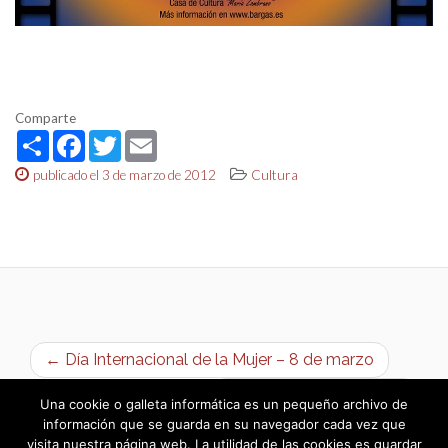
Comparte
Share
Facebook
Twitter
Email
publicado el 3 de marzo de 2012
Cultura
← Día Internacional de la Mujer – 8 de marzo
El Rastrillo de Bargas →
Una cookie o galleta informática es un pequeño archivo de
información que se guarda en su navegador cada vez que
visita nuestra página web. La utilidad de las cookies es guardar