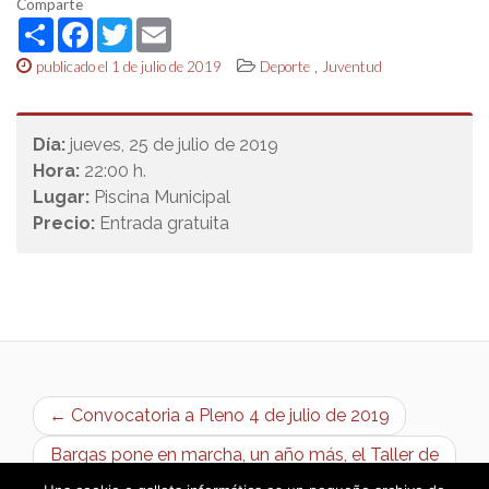
Comparte
Share
Facebook
Twitter
Email
,
publicado el 1 de julio de 2019
Deporte
Juventud
Día:
jueves, 25 de julio de 2019
Hora:
22:00 h.
Lugar:
Piscina Municipal
Precio:
Entrada gratuita
← Convocatoria a Pleno 4 de julio de 2019
Bargas pone en marcha, un año más, el Taller de
Empleo «Bargas Rehabilita» →