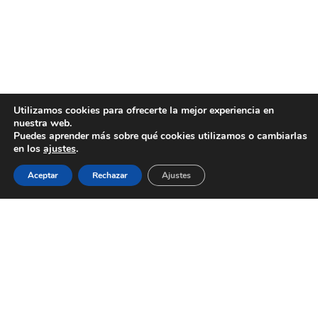
Utilizamos cookies para ofrecerte la mejor experiencia en
nuestra web.
Puedes aprender más sobre qué cookies utilizamos o cambiarlas
en los
ajustes
.
Aceptar
Rechazar
Ajustes
AYUNTAMIENTO DE BARGAS
Plaza de la Constitución, 1 - 45593 Bargas
925
493 242