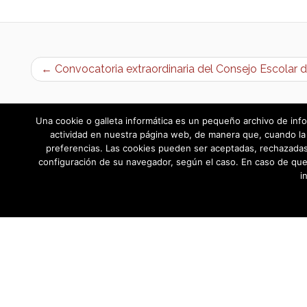
← Convocatoria extraordinaria del Consejo Escolar d
Una cookie o galleta informática es un pequeño archivo de info
actividad en nuestra página web, de manera que, cuando la 
preferencias. Las cookies pueden ser aceptadas, rechazadas,
configuración de su navegador, según el caso. En caso de que
i
AYUNTAMIENTO DE BARGAS
Plaza de la Constitución, 1 - 45593 Barg
© Ayuntamiento de Bargas
- Todos los derechos reservad