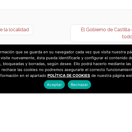
e la localidad
El Gobierno de Castill
todo
rmación que se guarda en su navegador cada vez que visita nuestra págin
visite nuevamente, ésta pueda identificarle y configurar el contenido d
 bloqueadas y borradas, según desee. Ello podrá hacerlo mediante las 
 rechace las cookies no podremos asegurarle el correcto funcionamient
nformación en el apartado
POLÍTICA DE COOKIES
de nuestra página we
Aceptar
Rechazar
as
925 493 242
os