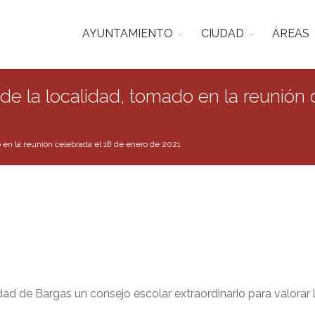
AYUNTAMIENTO
CIUDAD
ÁREAS
de la localidad, tomado en la reunión 
o en la reunión celebrada el 18 de enero de 2021
idad de Bargas un consejo escolar extraordinario para valorar l