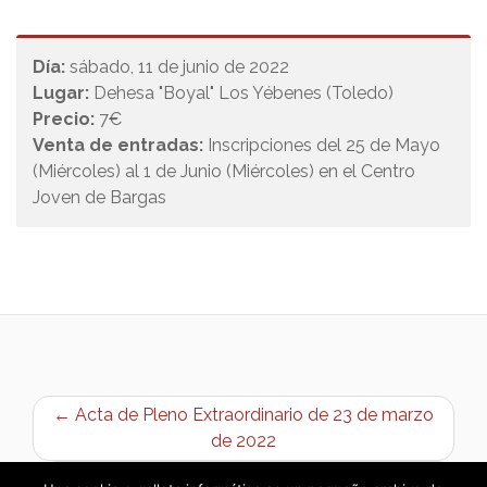
Día:
sábado, 11 de junio de 2022
Lugar:
Dehesa "Boyal" Los Yébenes (Toledo)
Precio:
7€
Venta de entradas:
Inscripciones del 25 de Mayo
(Miércoles) al 1 de Junio (Miércoles) en el Centro
Joven de Bargas
← Acta de Pleno Extraordinario de 23 de marzo
de 2022
Clausura Cursos Municipales de Cultura 2022 →