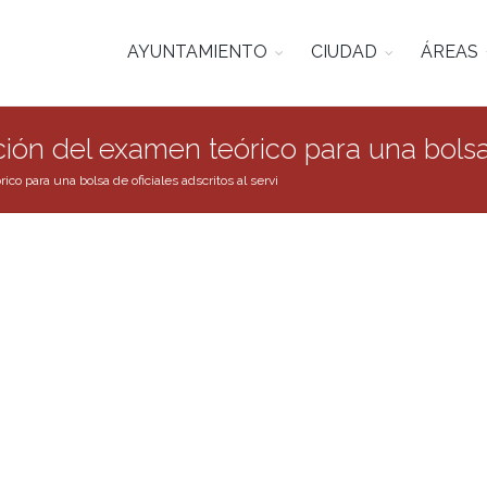
AYUNTAMIENTO
CIUDAD
ÁREAS
ión del examen teórico para una bolsa d
co para una bolsa de oficiales adscritos al servi