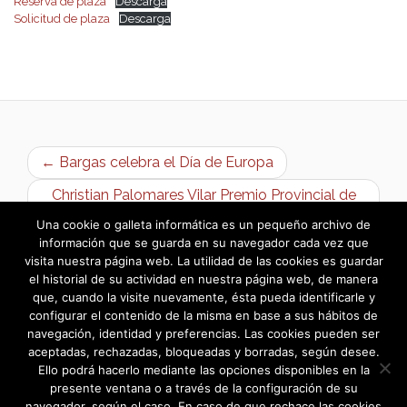
Reserva de plaza
Descarga
Solicitud de plaza
Descarga
← Bargas celebra el Día de Europa
Christian Palomares Vilar Premio Provincial de
motociclismo →
Una cookie o galleta informática es un pequeño archivo de
información que se guarda en su navegador cada vez que
visita nuestra página web. La utilidad de las cookies es guardar
el historial de su actividad en nuestra página web, de manera
que, cuando la visite nuevamente, ésta pueda identificarle y
configurar el contenido de la misma en base a sus hábitos de
navegación, identidad y preferencias. Las cookies pueden ser
aceptadas, rechazadas, bloqueadas y borradas, según desee.
Ello podrá hacerlo mediante las opciones disponibles en la
presente ventana o a través de la configuración de su
navegador, según el caso. En caso de que rechace las cookies