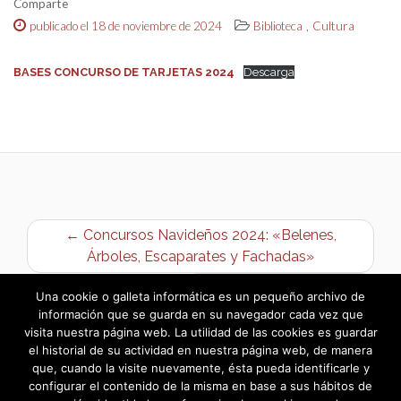
Comparte
,
publicado el 18 de noviembre de 2024
Biblioteca
Cultura
BASES CONCURSO DE TARJETAS 2024
Descarga
← Concursos Navideños 2024: «Belenes,
Árboles, Escaparates y Fachadas»
2º Concurso de Migas →
Una cookie o galleta informática es un pequeño archivo de
información que se guarda en su navegador cada vez que
visita nuestra página web. La utilidad de las cookies es guardar
el historial de su actividad en nuestra página web, de manera
que, cuando la visite nuevamente, ésta pueda identificarle y
configurar el contenido de la misma en base a sus hábitos de