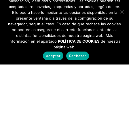
navegación, identidad y preferencias. Las cookies pueden ser
aceptadas, rechazadas, bloqueadas y borradas, según desee.
Ello podrá hacerlo mediante las opciones disponibles en la
presente ventana o a través de la configuración de su
navegador, según el caso. En caso de que rechace las cookies
no podremos asegurarle el correcto funcionamiento de las
distintas funcionalidades de nuestra página web. Más
información en el apartado
POLÍTICA DE COOKIES
de nuestra
página web.
Aceptar
Rechazar
AYUNTAMIENTO DE BARGAS
Plaza de la Constitución, 1 - 45593 Bargas
925
493 242
Política de cookies
|
Política de privacidad