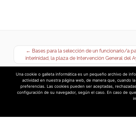
← Bases para la selección de un funcionario/a pa
interinidad, la plaza de Intervención General del
Una cookie o galleta informática es un pequeño archivo de info
actividad en nuestra página web, de manera que, cuando la 
preferencias. Las cookies pueden ser aceptadas, rechazadas,
configuración de su navegador, según el caso. En caso de que
i
AYUNTAMIENTO DE BARGAS
Plaza de la Constitución, 1 - 45593 Barg