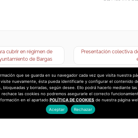
ra cubrir en régimen de
Presentación colectiva de 
 Ayuntamiento de Bargas
rmación que se guarda en su navegador cada vez que visita nuestra págin
visite nuevamente, ésta pueda identificarle y configurar el contenido d
 bloqueadas y borradas, según desee. Ello podrá hacerlo mediante las 
 rechace las cookies no podremos asegurarle el correcto funcionamient
nformación en el apartado
POLÍTICA DE COOKIES
de nuestra página we
Aceptar
Rechazar
as
925 493 242