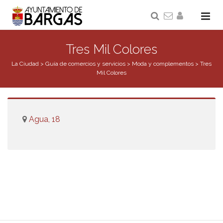
Tres Mil Colores
La Ciudad
>
Guía de comercios y servicios
>
Moda y complementos
>
Tres
Mil Colores
Agua, 18